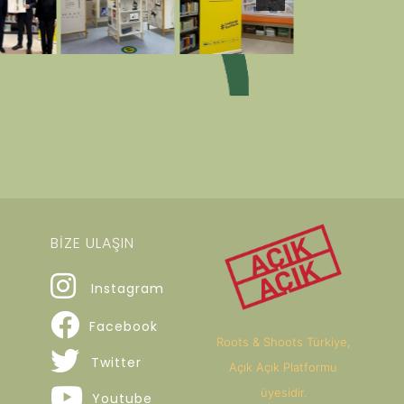
BİZE ULAŞIN
Instagram
Facebook
Roots & Shoots Türkiye,
Twitter
Açık Açık Platformu
üyesidir.
Youtube