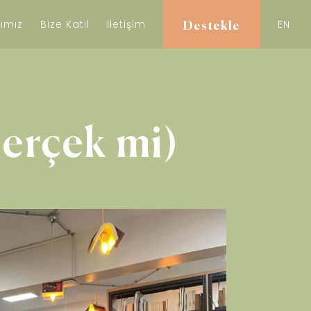
ımız
Bize Katıl
İletişim
EN
Destekle
erçek mi)