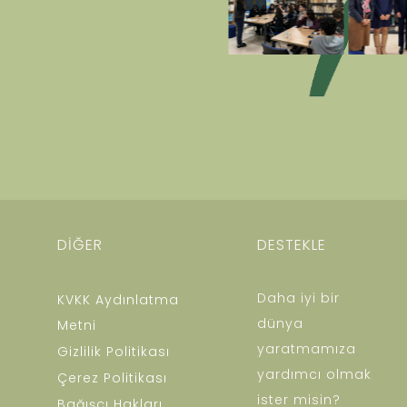
DİĞER
DESTEKLE
Daha iyi bir
KVKK Aydınlatma
dünya
Metni
yaratmamıza
Gizlilik Politikası
yardımcı olmak
Çerez Politikası
ister misin?
Bağışçı Hakları