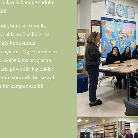
k Sakıp Sabancı Anadolu
dik.
nda, bilimsel temelli,
aynakların özelliklerini
rlığı konusunda
 amaçladık. Öğretmenlerin
ık, doğrulama araçlarını
larla güvenilir kaynaklar
ojenin sonunda bir sosyal
ı bir kampanyacılık